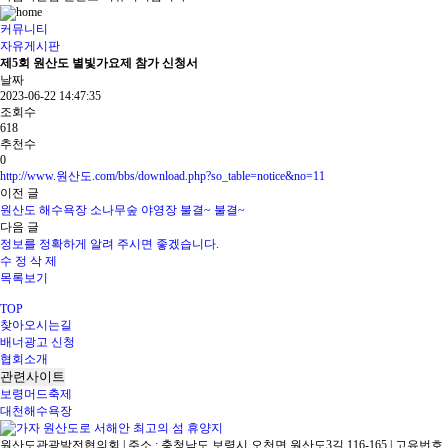
커뮤니티
자유게시판
제5회 원산도 별빛가요제 참가 신청서
날짜
2023-06-22 14:47:35
조회수
618
추천수
0
http://www.원산도.com/bbs/download.php?so_table=notice&no=11
이전 글
원산도 해수욕장 소나무숲 야영장 불결~ 불결~
다음 글
정보를 정확하게 알려 주시면 좋겠습니다.
수 정
삭 제
목록보기
TOP
찾아오시는길
배너광고 신청
협회소개
관련사이트
보령머드축제
대천해수욕장
원산도관광발전협의회 | 주소 : 충청남도 보령시 오천면 원산도3길 116-165 | 고유번호